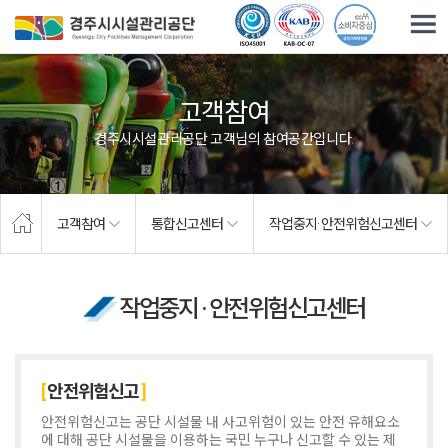
주요메뉴로 건너뛰기
본문으로가기
고객참여
경주시시설관리공단 고객님의 참여공간입니다.
고객참여
통합신고센터
작업중지· 안전위험신고센터
작업중지 · 안전위험신고센터
안전위험신고
안전위험신고는 공단 시설물 내 사고위험이 있는 안전 유해요소
에 대해 공단 시설물을 이용하는 국민 누구나 신고할 수 있는 제