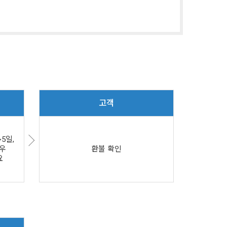
고객
5일,
우
환불 확인
요