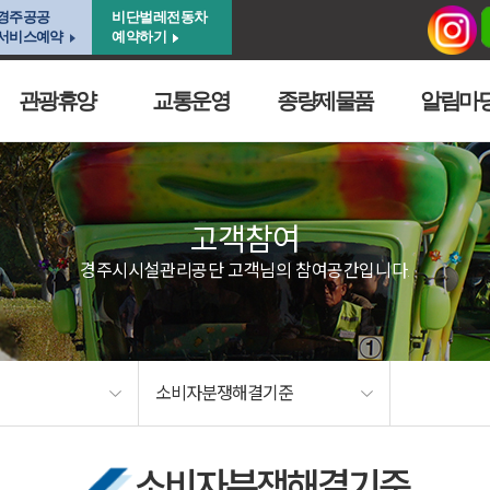
경주공공
비단벌레전동차
서비스예약
예약하기
관광휴양
교통운영
종량제물품
알림마
고객참여
경주시시설관리공단 고객님의 참여공간입니다.
소비자분쟁해결기준
소비자분쟁해결기준