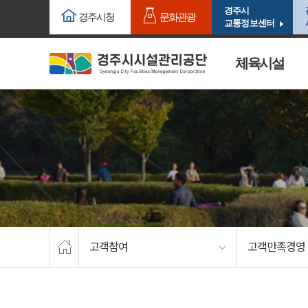
주요메뉴로 건너뛰기
본문으로가기
경주시
경주시청
문화관광
교통정보센터
체육시설
고객참여
고객만족경영