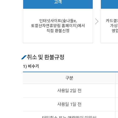
고객
인터넷사이트(숲나들e,
카드결제
토함산자연휴양림 홈페이지)에서
가상
직접 환불신청
영업
취소 및 환불규정
1) 비수기
구분
사용일 2일 전
사용일 1일 전