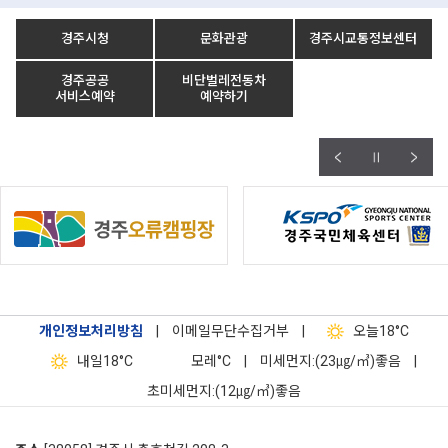
경주시청
문화관광
경주시교통정보센터
경주공공
비단벌레전동차
서비스예약
예약하기
개인정보처리방침
|
이메일무단수집거부
|
오늘
18°C
내일
18°C
모레
°C
|
미세먼지:(23㎍/㎥)좋음
|
초미세먼지:(12㎍/㎥)좋음