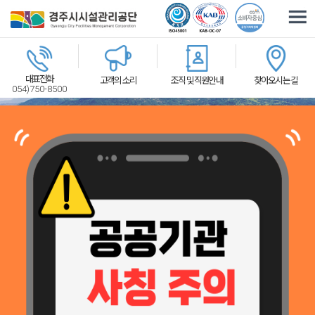
주요메뉴로 건너뛰기
본문으로가기
대표전화
고객의 소리
조직 및 직원안내
찾아오시는 길
054)750-8500
체육시설
관광휴양
교통환경
2026-07-31
경주시시설관리공단, 황남상가시장 문화관광형시장 육성사업단과 업무협약 체결