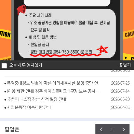
2026-07-31
경주시시설관리공단, 황남상가시장 문화관광형시장 육성사업단과 업무협약 체결
공지사항
2026-07-31
채용정보
입찰공고
공단소식
경주시시설관리공단, 황남상가시장 문화관광형시장 육성사업단과 업무협약 체결
황성공원 궁도장 휴관 안내
황성공원 궁도장(호림정) 전 시설 휴관 안내 1. 휴관기간: 2026. 8. 15.(토)
~ 2026. 8. 20.(목) 6일간 2. 휴장시설: 황성공원 궁도장[호림정] 전 시설
3. 휴장사유: 궁도장 시설 보수 공사 시행 정비 후 쾌적한 환경으로 찾아뵙
겠습니다. 감사합니다. ..
창닫기
오늘 하루 열지않기
2026-08-06
폭염중대경보 발효에 따른 야외체육시설 운영 중단 안내(2026.7.28. 13:10 해제 완료)
2026-07-25
[이용 제한 안내] 경주 베이스볼파크 1구장 보수 공사 안내
2026-07-14
강변테니스장 강습 신청 일정 안내
2026-05-20
시민운동장 이용제한 안내
2026-04-06
팝업존