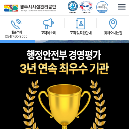
주요메뉴로 건너뛰기
본문으로가기
대표전화
고객의 소리
조직 및 직원안내
찾아오시는 길
054)750-8500
체육시설
관광휴양
교통환경
2026-08-10
행정안전부 전국 지방공기업 경영평가 경주시시설관리공단 3년 연속 최우수기관 선정 쾌거