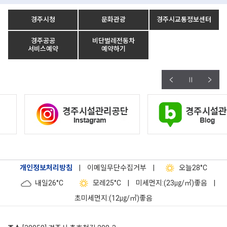
경주시청
문화관광
경주시교통정보센터
경주공공
비단벌레전동차
서비스예약
예약하기
개인정보처리방침
|
이메일무단수집거부
|
오늘
28°C
내일
26°C
모레
25°C
|
미세먼지:(23㎍/㎥)좋음
|
초미세먼지:(12㎍/㎥)좋음