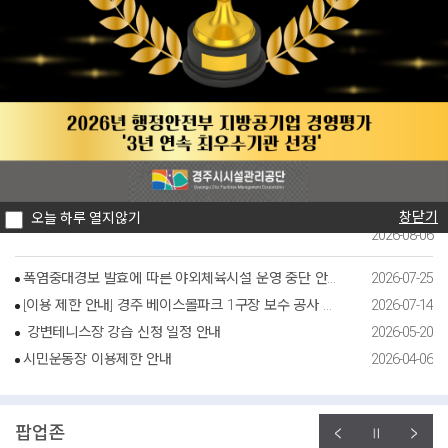
2026-08-10
행정안전부 전국 지방공기업 경영평가 경주시시설관리공단 3년 연속 최우수기관 선정 쾌거
공지사항
2026-08-10
채용정보
입찰공고
공단소식
행정안전부 전국 지방공기업 경영평가 경주시시설관리공단 3년 연속 최우수기관 선정 쾌거
황성공원 궁도장 휴관 안내
황성공원 궁도장(호림정) 전 시설 휴관 안내 1. 휴관기간: 2026. 8. 15.(토)
~ 2026. 8. 20.(목) 6일간 2. 휴장시설: 황성공원 궁도장[호림정] 전 시설
3. 휴장사유: 궁도장 시설 보수 공사 시행 정비 후 쾌적한 환경으로 찾아뵙
겠습니다. 감사합니다. ..
창닫기
창닫기
오늘 하루 열지않기
오늘 하루 열지않기
2026-08-06
폭염중대경보 발효에 따른 야외체육시설 운영 중단 안내(2026.7.28. 13:10 해제 완료)
2026-07-25
[이용 제한 안내] 경주 베이스볼파크 1구장 보수 공사 안내
2026-07-14
강변테니스장 강습 신청 일정 안내
2026-05-20
시민운동장 이용제한 안내
2026-04-06
팝업존